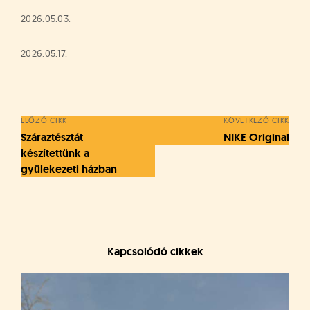
2026.05.03.
2026.05.17.
Bejegyzés
navigáció
ELŐZŐ CIKK
KÖVETKEZŐ CIKK
Száraztésztát
NIKE Original
készítettünk a
gyülekezeti házban
Kapcsolódó cikkek