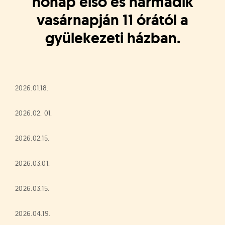
hónap első és harmadik
á
t
vasárnapján 11 órától a
u
s
gyülekezeti házban.
o
k
e
-
L
2026.01.18.
a
p
2026.02. 01.
j
a
2026.02.15.
2026.03.01.
2026.03.15.
2026.04.19.