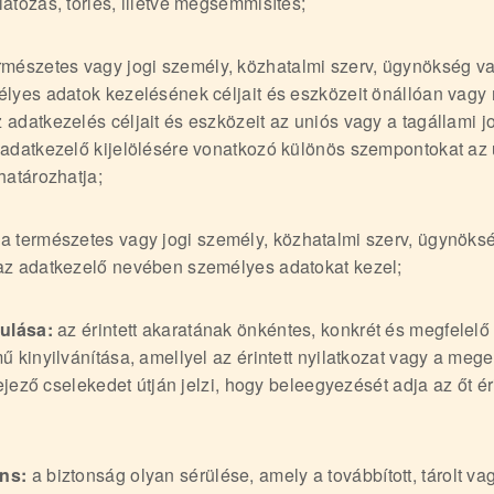
átozás, törlés, illetve megsemmisítés;
rmészetes vagy jogi személy, közhatalmi szerv, ügynökség v
élyes adatok kezelésének céljait és eszközeit önállóan vagy
adatkezelés céljait és eszközeit az uniós vagy a tagállami 
 adatkezelő kijelölésére vonatkozó különös szempontokat az 
határozhatja;
a természetes vagy jogi személy, közhatalmi szerv, ügynöks
az adatkezelő nevében személyes adatokat kezel;
rulása:
az érintett akaratának önkéntes, konkrét és megfelelő
ű kinyilvánítása, amellyel az érintett nyilatkozat vagy a mege
ifejező cselekedet útján jelzi, hogy beleegyezését adja az őt 
;
ns:
a biztonság olyan sérülése, amely a továbbított, tárolt 