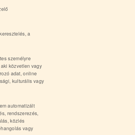
zelő
keresztelés, a
etes személyre
 aki közvetlen vagy
ozó adat, online
sági, kulturális vagy
em automatizált
és, rendszerezés,
álás, közlés
zehangolás vagy