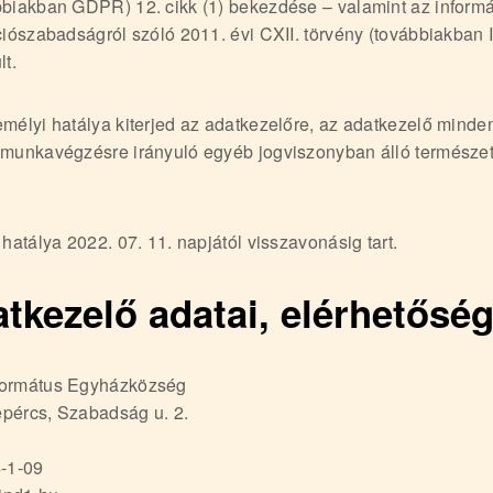
bbiakban GDPR) 12. cikk (1) bekezdése – valamint az inform
ciószabadságról szóló 2011. évi CXII. törvény (továbbiakban In
lt.
emélyi hatálya kiterjed az adatkezelőre, az adatkezelő minde
 munkavégzésre irányuló egyéb jogviszonyban álló természet
 hatálya 2022. 07. 11. napjától visszavonásig tart.
atkezelő adatai, elérhetőség
formátus Egyházközség
pércs, Szabadság u. 2.
-1-09