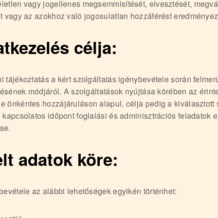
letlen vagy jogellenes megsemmisítését, elvesztését, megvál
ét vagy az azokhoz való jogosulatlan hozzáférést eredményez
atkezelés célja:
 tájékoztatás a kért szolgáltatás igénybevétele során felme
ítésének módjáról. A szolgáltatások nyújtása körében az érint
 önkéntes hozzájáruláson alapul, célja pedig a kiválasztott 
 kapcsolatos időpont foglalási és adminisztrációs feladatok e
ése.
elt adatok köre:
bevétele az alábbi lehetőségek egyikén történhet: