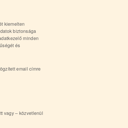
ét kiemelten
adatok biztonsága
 adatkezelő minden
rűségét és
ögzített email címre
t vagy – közvetlenül