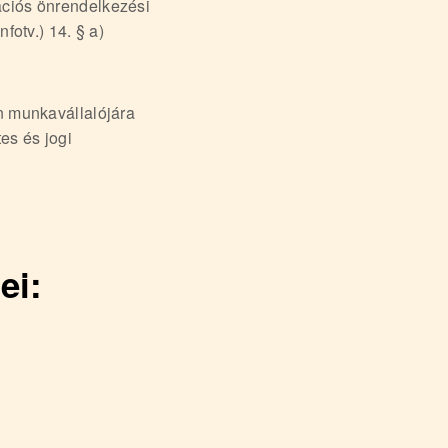
ációs önrendelkezési
fotv.) 14. § a)
n munkavállalójára
es és jogi
ei: