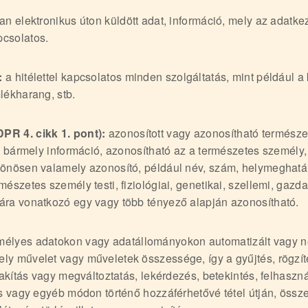
n elektronikus úton küldött adat, információ, mely az adatke
csolatos.
:
a hitélettel kapcsolatos minden szolgáltatás, mint például a 
lékharang, stb.
PR 4. cikk 1. pont):
azonosított vagy azonosítható termész
zó bármely információ, azonosítható az a természetes személy,
lönösen valamely azonosító, például név, szám, helymeghatár
észetes személy testi, fiziológiai, genetikai, szellemi, gazda
ára vonatkozó egy vagy több tényező alapján azonosítható.
élyes adatokon vagy adatállományokon automatizált vagy n
ly művelet vagy műveletek összessége, így a gyűjtés, rögzít
alakítás vagy megváltoztatás, lekérdezés, betekintés, felhaszn
és vagy egyéb módon történő hozzáférhetővé tétel útján, öss