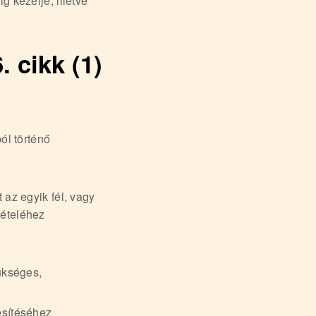
 kezelje, illetve
 cikk (1)
ól történő
 az egyik fél, vagy
tételéhez
ükséges,
esítéséhez