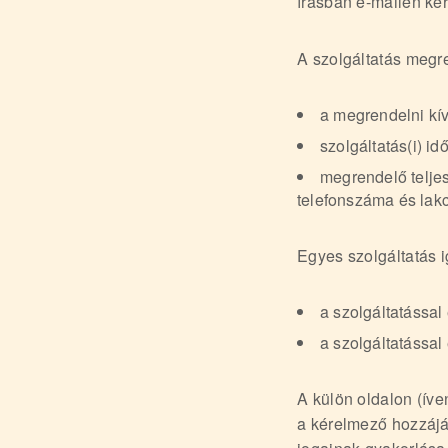
írásban e-mailen ker
A szolgáltatás megr
a megrendelni kív
szolgáltatás(i) i
megrendelő telje
telefonszáma és lakc
Egyes szolgáltatás 
a szolgáltatással 
a szolgáltatással
A külön oldalon (ív
a kérelmező hozzájár