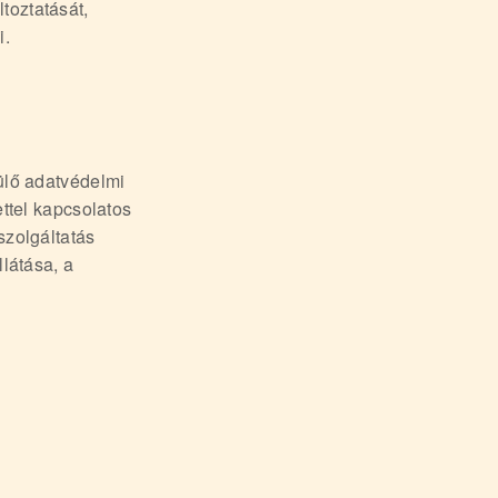
toztatását,
i.
rülő adatvédelmi
ettel kapcsolatos
szolgáltatás
llátása, a