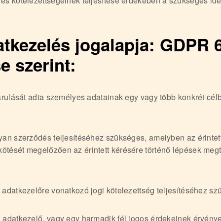
és kötelezettségeinek teljesítése érdekében a szükséges ideig
atkezelés jogalapja: GDPR 6.
e szerint:
járulását adta személyes adatainak egy vagy több konkrét célb
yan szerződés teljesítéséhez szükséges, amelyben az érintett
ötését megelőzően az érintett kérésére történő lépések meg
 adatkezelőre vonatkozó jogi kötelezettség teljesítéséhez sz
z adatkezelő, vagy egy harmadik fél jogos érdekeinek érvény