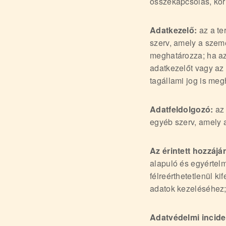
összekapcsolás, korl
Adatkezelő:
az a te
szerv, amely a szem
meghatározza; ha az 
adatkezelőt vagy az
tagállami jog is meg
Adatfeldolgozó:
az 
egyéb szerv, amely 
Az érintett hozzájá
alapuló és egyértelm
félreérthetetlenül k
adatok kezeléséhez
Adatvédelmi incide