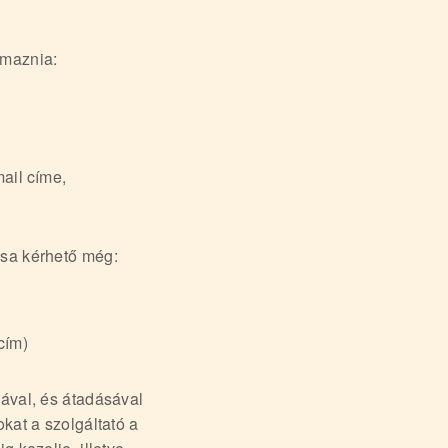
lmaznia:
ail címe,
ása kérhető még:
cím)
ával, és átadásával
kat a szolgáltató a