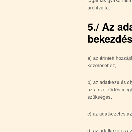
jogainak gyakorlása 
archiválja.
5./ Az ad
bekezdés
a) az érintett hozzá
kezeléséhez,
b) az adatkezelés ol
az a szerződés megk
szükséges,
c) az adatkezelés az
d) az adatkezelés a