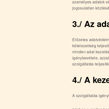
személyes adatok vé
jogosulatlan közlés
3./ Az ad
Előzetes adatvédelmi
kötelezettség teljes
minden adat kezelése
igénybevétele, azzal
szolgáltatás teljesít
4./ A kez
A szolgáltatás igény