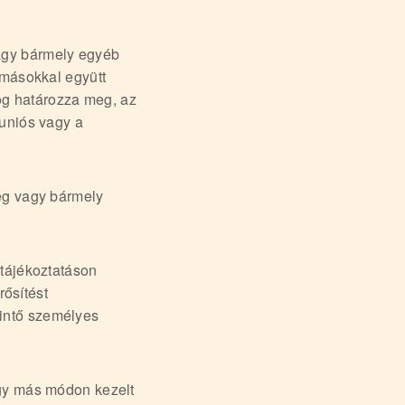
agy bármely egyéb
 másokkal együtt
jog határozza meg, az
uniós vagy a
ég vagy bármely
 tájékoztatáson
rősítést
érintő személyes
vagy más módon kezelt