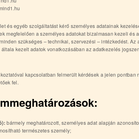
ind1.hu
mind1.hu
let és egyéb szolgáltatást kérő személyes adatainak kezelés
nnek megfelelően a személyes adatokat bizalmasan kezeli és 
inden szükséges – technikai, szervezési – intézkedést. Az
z általa kezelt adatok vonatkozásában az adatkezelés jogsze
oztatóval kapcsolatban felmerült kérdések a jelen pontban r
tőek fel.
ommeghatározások:
ó):
bármely meghatározott, személyes adat alapján azonosítot
nosítható természetes személy;