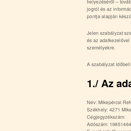
helyezéséről – tová
o
jogról és az informá
r
pontja alapján készü
m
á
Jelen szabályzat sz
t
és az adatkezelővel
u
személyekre.
s
o
A szabályzat időbeli
k
e
1./ Az ad
-
L
a
Név: Mikepércsi Re
Székhely: 4271 Mike
p
Cégjegyzékszám:
j
Adószám: 19851464
a