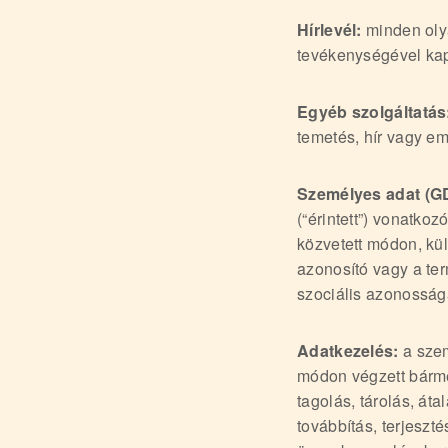
Hírlevél:
minden olya
tevékenységével kap
Egyéb szolgáltatás
temetés, hír vagy em
Személyes adat (GD
(“érintett”) vonatko
közvetett módon, kü
azonosító vagy a term
szociális azonosság
Adatkezelés:
a szem
módon végzett bárme
tagolás, tárolás, át
továbbítás, terjeszt