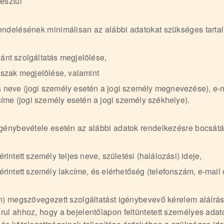
esztül
endelésének minimálisan az alábbi adatokat szükséges tarta
ánt szolgáltatás megjelölése,
dőszak megjelölése, valamint
s neve (jogi személy esetén a jogi személy megnevezése), e-m
íme (jogi személy esetén a jogi személy székhelye).
igénybevétele esetén az alábbi adatok rendelkezésre bocsát
érintett személy teljes neve, születési (halálozási) ideje,
 érintett személy lakcíme, és elérhetőség (telefonszám, e-mail 
en) megszövegezett szolgáltatást igénybevevő kérelem aláírás
ul ahhoz, hogy a bejelentőlapon feltüntetett személyes adato