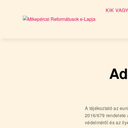
KIK VAG
M
i
Skip
k
to
e
content
p
Ad
é
r
c
s
i
R
A tájékoztató az eu
e
2016/679 rendelete 
védelméről és az ily
f