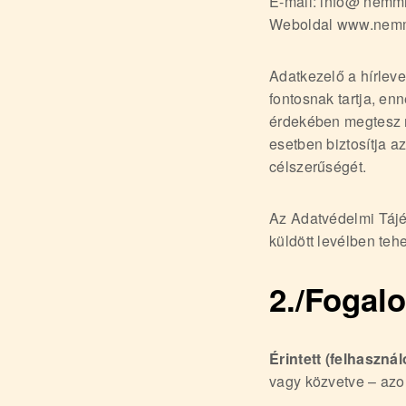
E-mail: info@ nemm
Weboldal www.nem
Adatkezelő a hírleve
fontosnak tartja, e
érdekében megtesz m
esetben biztosítja a
célszerűségét.
Az Adatvédelmi Tájék
küldött levélben tehe
2./Fogal
Érintett (felhasznál
vagy közvetve – azo