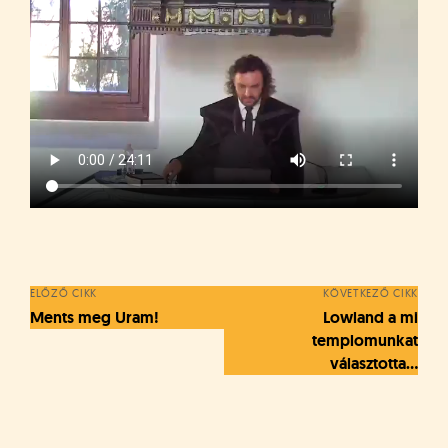
Bejegyzés
navigáció
ELŐZŐ CIKK
KÖVETKEZŐ CIKK
Ments meg Uram!
Lowland a mi
templomunkat
választotta...