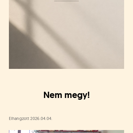
á
t
u
s
o
k
e
-
L
a
p
j
a
Nem megy!
Elhangzott 2026.04.04.