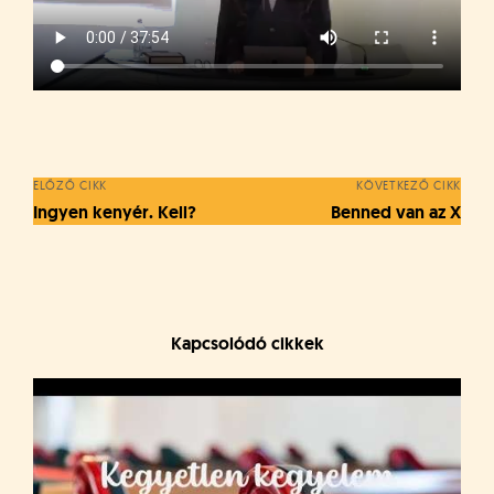
á
t
u
s
o
Bejegyzés
k
navigáció
e
-
ELŐZŐ CIKK
KÖVETKEZŐ CIKK
L
Ingyen kenyér. Kell?
Benned van az X
a
p
j
a
Kapcsolódó cikkek