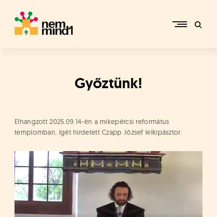
Skip
to
content
M
i
k
e
Győztünk!
p
é
r
c
Elhangzott 2025.09.14-én a mikepércsi református
s
templomban. Igét hirdetett Czapp József lelkipásztor.
i
R
e
f
o
r
m