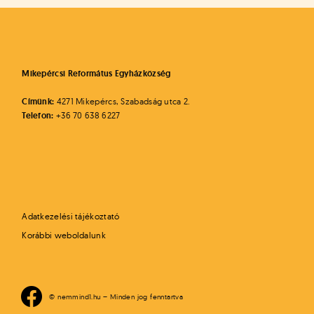
Mikepércsi Református Egyházközség
Címünk:
4271 Mikepércs, Szabadság utca 2.
Telefon:
+36 70 638 6227
Adatkezelési tájékoztató
Korábbi weboldalunk
© nemmind1.hu – Minden jog fenntartva