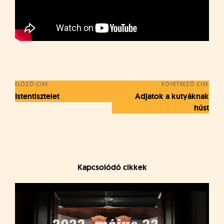
á
t
u
s
o
Bejegyzés
k
navigáció
e
-
ELŐZŐ CIKK
KÖVETKEZŐ CIKK
L
Istentisztelet
Adjatok a kutyáknak
a
húst
p
j
a
Kapcsolódó cikkek