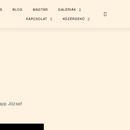
S
BLOG
MAGTÁR
GALÉRIÁK
TOGGLE
CHILD
MENU
KAPCSOLAT
KÖZÉRDEKŰ
TOGGLE
TOGGLE
CHILD
CHILD
MENU
MENU
app József