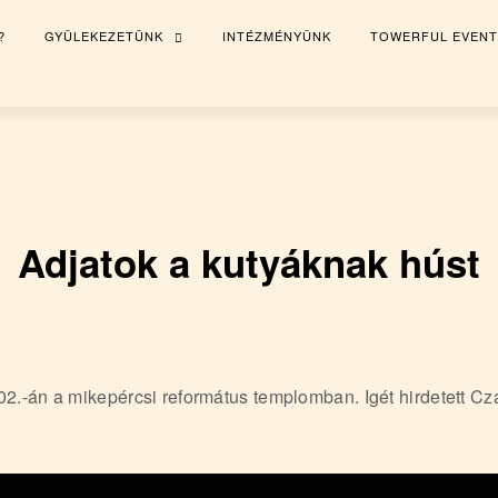
?
GYÜLEKEZETÜNK
INTÉZMÉNYÜNK
TOWERFUL EVENT
TOGGLE
CHILD
MENU
Adjatok a kutyáknak húst
02.-án a mikepércsi református templomban. Igét hirdetett Cz