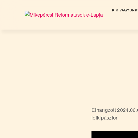
KIK VAGYUNK
M
i
Skip
to
k
content
e
p
é
r
c
s
i
R
Elhangzott 2024.06.
lelkipásztor.
e
f