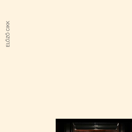
navigáció
ELŐZŐ CIKK