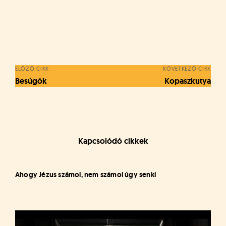
á
t
u
Bejegyzés
s
o
navigáció
k
e
ELŐZŐ CIKK
KÖVETKEZŐ CIKK
-
Besúgók
Kopaszkutya
L
a
p
j
a
Kapcsolódó cikkek
Ahogy Jézus számol, nem számol úgy senki