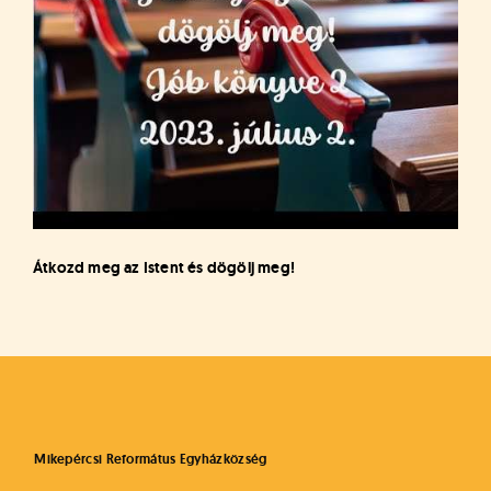
Átkozd meg az Istent és dögölj meg!
Mikepércsi Református Egyházközség