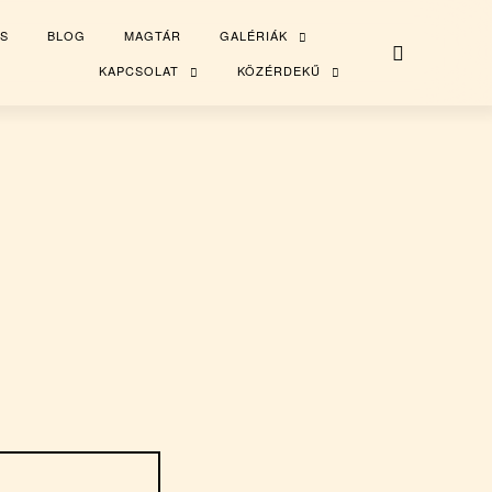
S
BLOG
MAGTÁR
GALÉRIÁK
TOGGLE
CHILD
MENU
KAPCSOLAT
KÖZÉRDEKŰ
TOGGLE
TOGGLE
CHILD
CHILD
MENU
MENU