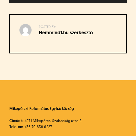
á
t
u
s
o
POSTED BY:
Nemmind1.hu szerkesztő
k
e
-
L
a
Bejegyzés
p
j
navigáció
a
Mikepércsi Református Egyházközség
Címünk:
4271 Mikepércs, Szabadság utca 2.
Telefon:
+36 70 638 6227