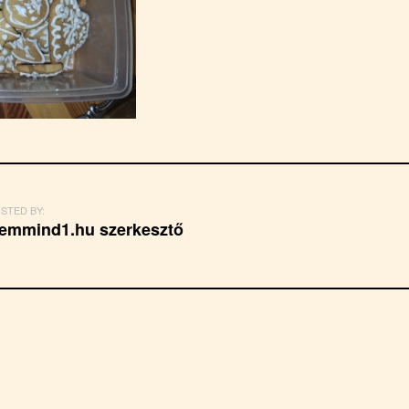
STED BY:
emmind1.hu szerkesztő