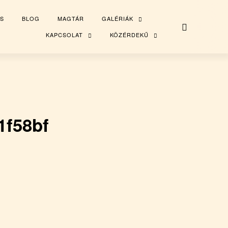
S
BLOG
MAGTÁR
GALÉRIÁK
TOGGLE
CHILD
MENU
KAPCSOLAT
KÖZÉRDEKŰ
TOGGLE
TOGGLE
CHILD
CHILD
MENU
MENU
1f58bf