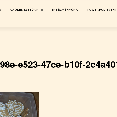
?
GYÜLEKEZETÜNK
INTÉZMÉNYÜNK
TOWERFUL EVENT
TOGGLE
CHILD
MENU
98e-e523-47ce-b10f-2c4a40