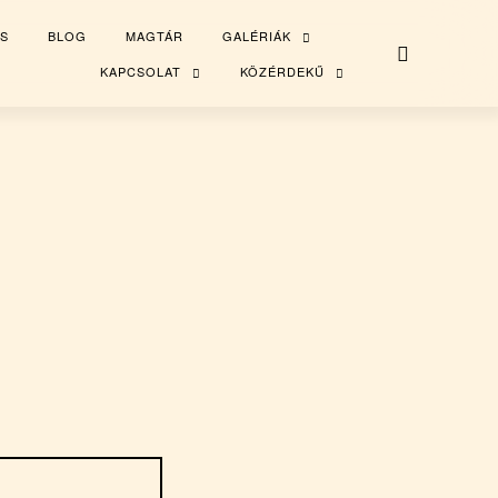
S
BLOG
MAGTÁR
GALÉRIÁK
TOGGLE
CHILD
MENU
KAPCSOLAT
KÖZÉRDEKŰ
TOGGLE
TOGGLE
CHILD
CHILD
MENU
MENU