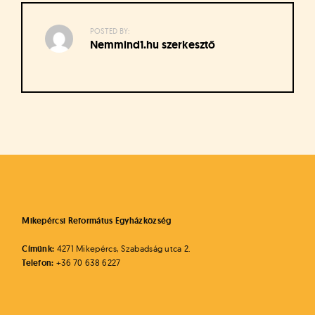
á
t
u
POSTED BY:
Nemmind1.hu szerkesztő
s
o
k
e
-
Bejegyzés
L
a
navigáció
p
j
a
Mikepércsi Református Egyházközség
Címünk:
4271 Mikepércs, Szabadság utca 2.
Telefon:
+36 70 638 6227