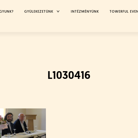
TOGGLE
AGYUNK?
GYÜLEKEZETÜNK
INTÉZMÉNYÜNK
TOWERFUL EVE
CHILD
MENU
L1030416