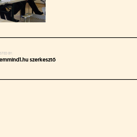
STED BY:
emmind1.hu szerkesztő