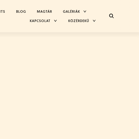
TOGGLE
NTS
BLOG
MAGTÁR
GALÉRIÁK
CHILD
MENU
TOGGLE
TOGGLE
KAPCSOLAT
KÖZÉRDEKŰ
CHILD
CHILD
MENU
MENU