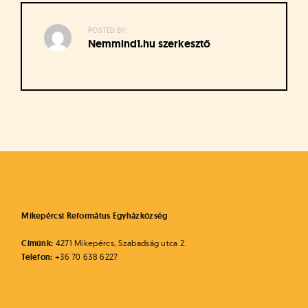
á
t
u
POSTED BY:
Nemmind1.hu szerkesztő
s
o
k
e
-
Bejegyzés
L
a
navigáció
p
j
a
Mikepércsi Református Egyházközség
Címünk:
4271 Mikepércs, Szabadság utca 2.
Telefon:
+36 70 638 6227