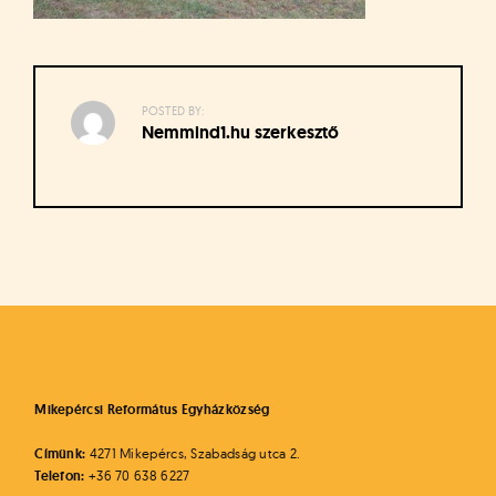
á
t
u
s
o
POSTED BY:
k
Nemmind1.hu szerkesztő
e
-
L
a
p
Bejegyzés
j
navigáció
a
Mikepércsi Református Egyházközség
Címünk:
4271 Mikepércs, Szabadság utca 2.
Telefon:
+36 70 638 6227