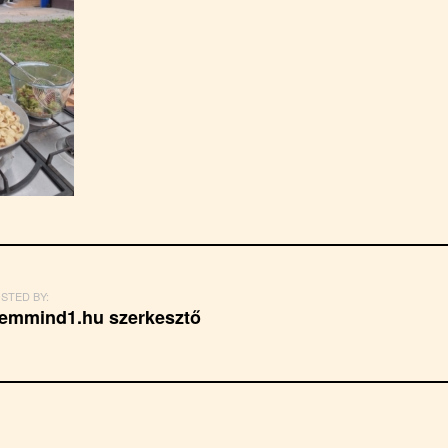
STED BY:
emmind1.hu szerkesztő