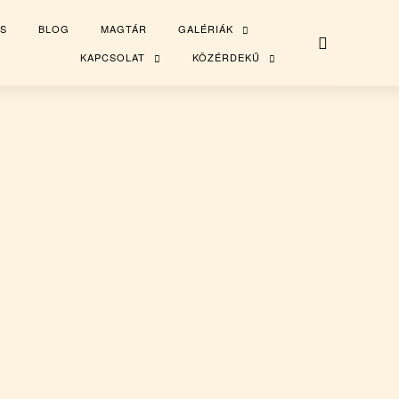
S
BLOG
MAGTÁR
GALÉRIÁK
TOGGLE
CHILD
MENU
KAPCSOLAT
KÖZÉRDEKŰ
TOGGLE
TOGGLE
CHILD
CHILD
MENU
MENU