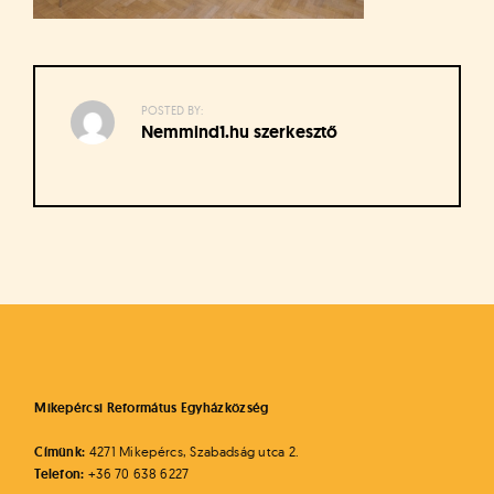
á
t
u
s
o
POSTED BY:
k
Nemmind1.hu szerkesztő
e
-
L
a
p
Bejegyzés
j
navigáció
a
Mikepércsi Református Egyházközség
Címünk:
4271 Mikepércs, Szabadság utca 2.
Telefon:
+36 70 638 6227