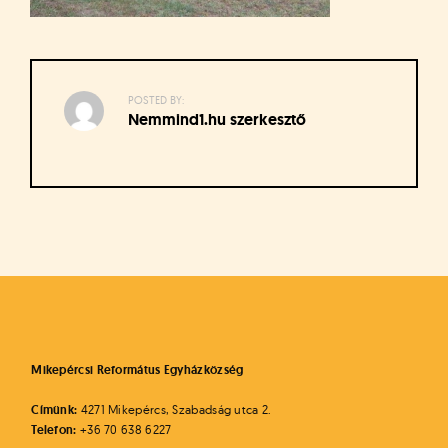
á
t
u
s
o
POSTED BY:
k
Nemmind1.hu szerkesztő
e
-
L
a
p
Bejegyzés
j
navigáció
a
Mikepércsi Református Egyházközség
Címünk:
4271 Mikepércs, Szabadság utca 2.
Telefon:
+36 70 638 6227