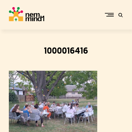
Skip
to
content
M
i
k
e
1000016416
p
é
r
c
s
i
R
e
f
o
r
m