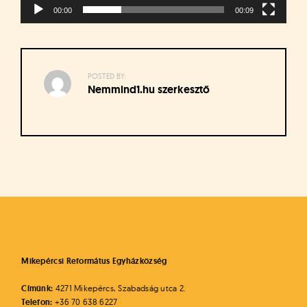
00:00
00:09
POSTED BY:
Nemmind1.hu szerkesztő
Bejegyzés
navigáció
Mikepércsi Református Egyházközség
Címünk:
4271 Mikepércs, Szabadság utca 2.
Telefon:
+36 70 638 6227