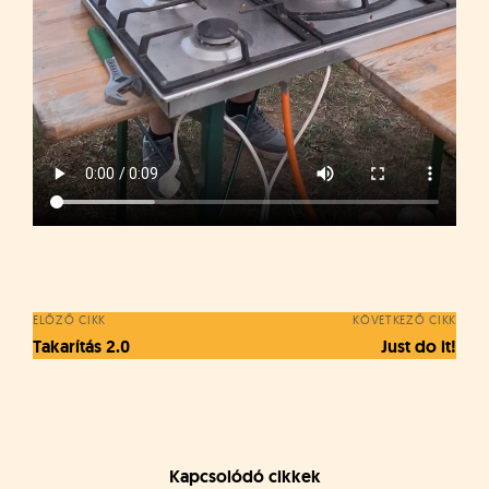
Bejegyzés
navigáció
ELŐZŐ CIKK
KÖVETKEZŐ CIKK
Takarítás 2.0
Just do it!
Kapcsolódó cikkek