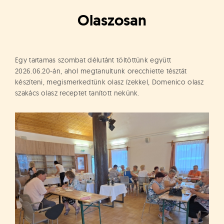
á
t
Olaszosan
u
s
o
k
Egy tartamas szombat délutánt töltöttünk együtt
e
2026.06.20-án, ahol megtanultunk orecchiette tésztát
-
készíteni, megismerkedtünk olasz ízekkel, Domenico olasz
L
szakács olasz receptet tanított nekünk.
a
p
j
a