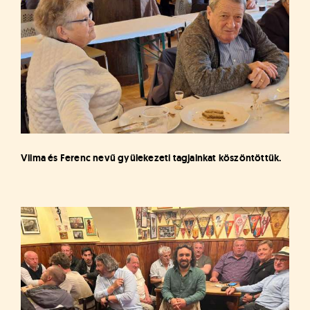
Vilma és Ferenc nevű gyülekezeti tagjainkat köszöntöttük.