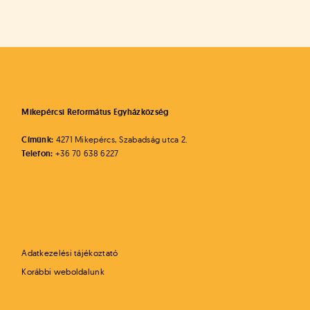
Bejegyzés
navigáció
Mikepércsi Református Egyházközség
Címünk:
4271 Mikepércs, Szabadság utca 2.
Telefon:
+36 70 638 6227
Adatkezelési tájékoztató
Korábbi weboldalunk