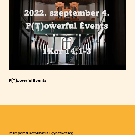
P(T)owerful Events
Mikepércsi Református Egyházközség