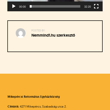
á
t
00:00
32:20
u
s
o
k
POSTED BY:
e
Nemmind1.hu szerkesztő
-
L
a
p
j
Bejegyzés
a
navigáció
Mikepércsi Református Egyházközség
Címünk:
4271 Mikepércs, Szabadság utca 2.