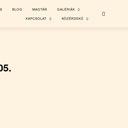
S
BLOG
MAGTÁR
GALÉRIÁK
TOGGLE
CHILD
MENU
KAPCSOLAT
KÖZÉRDEKŰ
TOGGLE
TOGGLE
CHILD
CHILD
MENU
MENU
05.