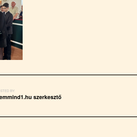
STED BY:
emmind1.hu szerkesztő