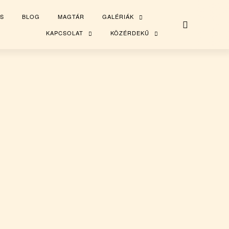
S
BLOG
MAGTÁR
GALÉRIÁK
TOGGLE
CHILD
MENU
KAPCSOLAT
KÖZÉRDEKŰ
TOGGLE
TOGGLE
CHILD
CHILD
MENU
MENU