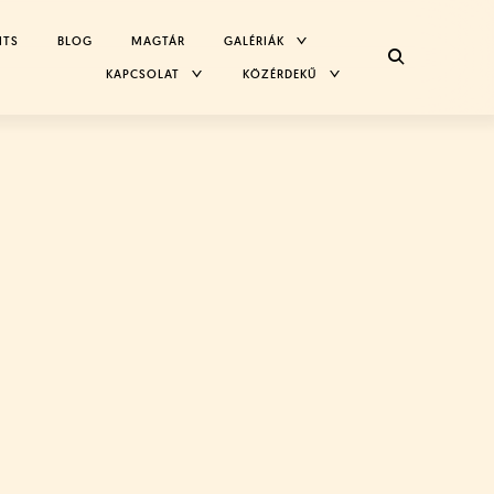
TOGGLE
NTS
BLOG
MAGTÁR
GALÉRIÁK
CHILD
MENU
TOGGLE
TOGGLE
KAPCSOLAT
KÖZÉRDEKŰ
CHILD
CHILD
MENU
MENU