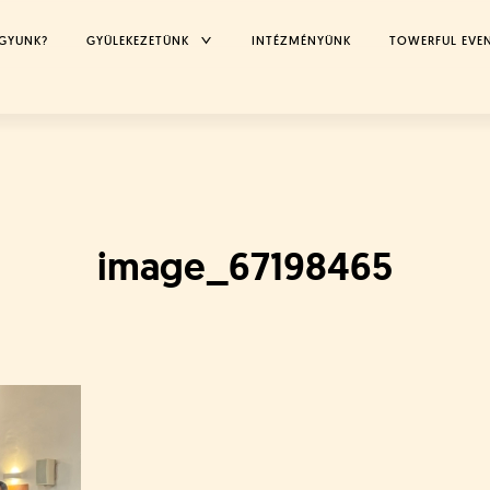
TOGGLE
AGYUNK?
GYÜLEKEZETÜNK
INTÉZMÉNYÜNK
TOWERFUL EVE
CHILD
MENU
image_67198465