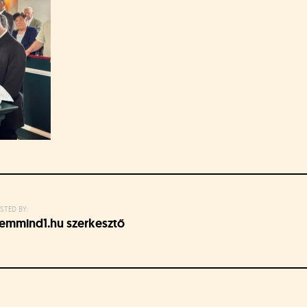
STED BY:
emmind1.hu szerkesztő