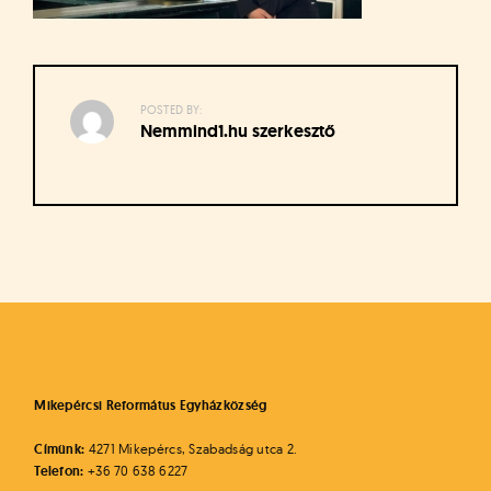
á
t
u
s
o
POSTED BY:
k
Nemmind1.hu szerkesztő
e
-
L
a
p
Bejegyzés
j
navigáció
a
Mikepércsi Református Egyházközség
Címünk:
4271 Mikepércs, Szabadság utca 2.
Telefon:
+36 70 638 6227