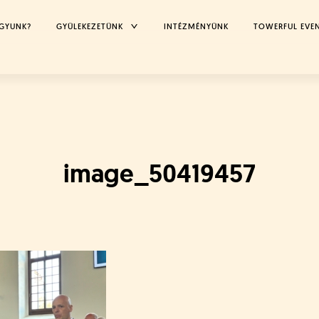
TOGGLE
AGYUNK?
GYÜLEKEZETÜNK
INTÉZMÉNYÜNK
TOWERFUL EVE
CHILD
MENU
image_50419457