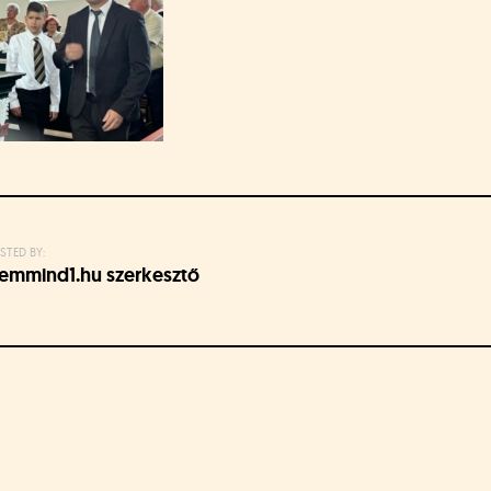
STED BY:
emmind1.hu szerkesztő