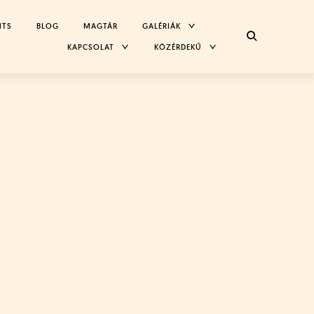
TOGGLE
NTS
BLOG
MAGTÁR
GALÉRIÁK
CHILD
MENU
TOGGLE
TOGGLE
KAPCSOLAT
KÖZÉRDEKŰ
CHILD
CHILD
MENU
MENU