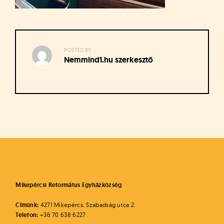
á
t
u
s
o
POSTED BY:
k
Nemmind1.hu szerkesztő
e
-
L
a
p
Bejegyzés
j
navigáció
a
Mikepércsi Református Egyházközség
Címünk:
4271 Mikepércs, Szabadság utca 2.
Telefon:
+36 70 638 6227