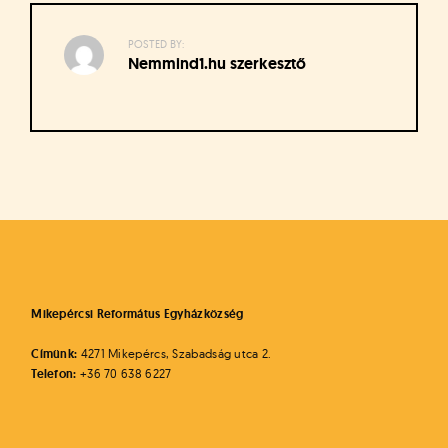
á
t
u
POSTED BY:
Nemmind1.hu szerkesztő
s
o
k
e
-
Bejegyzés
L
a
navigáció
p
j
a
Mikepércsi Református Egyházközség
Címünk:
4271 Mikepércs, Szabadság utca 2.
Telefon:
+36 70 638 6227