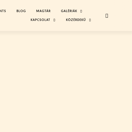
NTS
BLOG
MAGTÁR
GALÉRIÁK
TOGGLE
CHILD
MENU
KAPCSOLAT
TOGGLE
KÖZÉRDEKŰ
TOGGLE
CHILD
CHILD
MENU
MENU