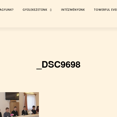
VAGYUNK?
GYÜLEKEZETÜNK
TOGGLE
INTÉZMÉNYÜNK
TOWERFUL EVE
CHILD
MENU
_DSC9698