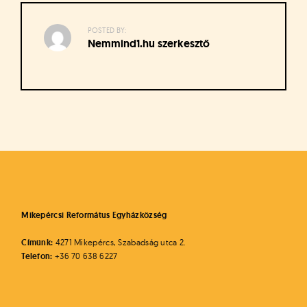
á
t
u
POSTED BY:
Nemmind1.hu szerkesztő
s
o
k
e
-
Bejegyzés
L
a
navigáció
p
j
a
Mikepércsi Református Egyházközség
Címünk:
4271 Mikepércs, Szabadság utca 2.
Telefon:
+36 70 638 6227