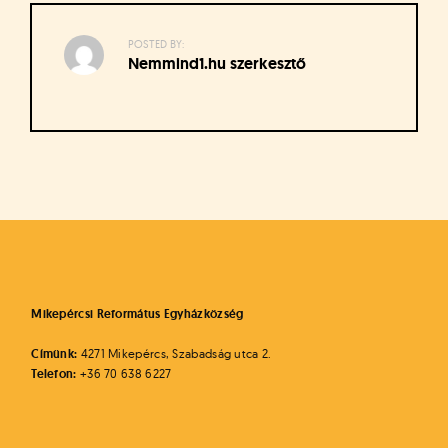
á
t
u
POSTED BY:
Nemmind1.hu szerkesztő
s
o
k
e
-
Bejegyzés
L
a
navigáció
p
j
a
Mikepércsi Református Egyházközség
Címünk:
4271 Mikepércs, Szabadság utca 2.
Telefon:
+36 70 638 6227