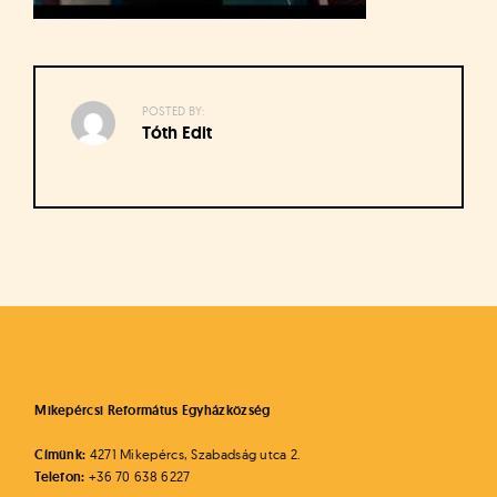
á
t
u
s
o
POSTED BY:
k
Tóth Edit
e
-
L
a
p
Bejegyzés
j
navigáció
a
Mikepércsi Református Egyházközség
Címünk:
4271 Mikepércs, Szabadság utca 2.
Telefon:
+36 70 638 6227