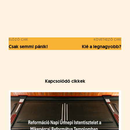
á
t
u
Bejegyzés
s
o
navigáció
k
e
ELŐZŐ CIKK
KÖVETKEZŐ CIKK
-
Csak semmi pánik!
Kié a legnagyobb?
L
a
p
j
a
Kapcsolódó cikkek