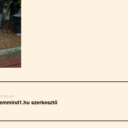
STED BY:
emmind1.hu szerkesztő