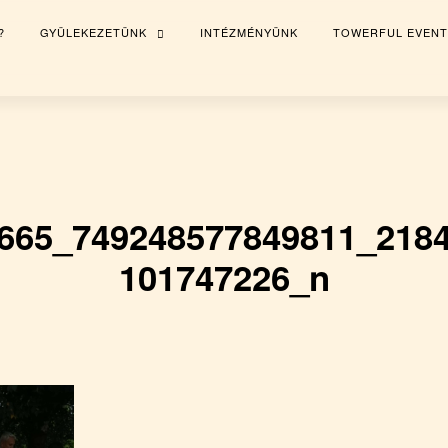
?
GYÜLEKEZETÜNK
INTÉZMÉNYÜNK
TOWERFUL EVENT
TOGGLE
CHILD
MENU
665_749248577849811_218
101747226_n