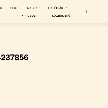
S
BLOG
MAGTÁR
GALÉRIÁK
TOGGLE
CHILD
MENU
KAPCSOLAT
KÖZÉRDEKŰ
TOGGLE
TOGGLE
CHILD
CHILD
MENU
MENU
4237856