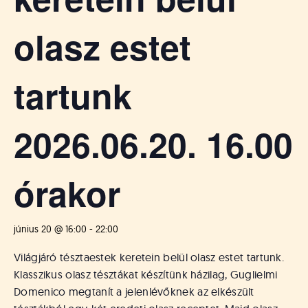
á
t
u
olasz estet
s
o
k
tartunk
e
-
L
2026.06.20. 16.00
a
p
j
órakor
a
június 20 @ 16:00
-
22:00
Világjáró tésztaestek keretein belül olasz estet tartunk.
Klasszikus olasz tésztákat készítünk házilag, Guglielmi
Domenico megtanít a jelenlévőknek az elkészült