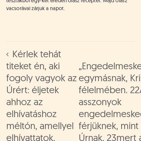
tésztákból egy-két eredeti olasz receptet. Majd olasz
vacsorával zárjuk a napot.
Kérlek tehát
titeket én, aki
„Engedelmeske
fogoly vagyok az
egymásnak, Kri
Úrért: éljetek
félelmében. 22
ahhoz az
asszonyok
elhívatáshoz
engedelmeske
méltón, amellyel
férjüknek, mint
elhívattatok,
Úrnak, 23mert a