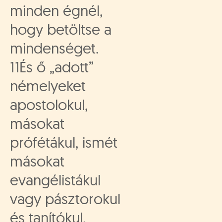
minden égnél,
hogy betöltse a
mindenséget.
11És ő „adott”
némelyeket
apostolokul,
másokat
prófétákul, ismét
másokat
evangélistákul
vagy pásztorokul
és tanítókul,