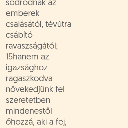
sodródnak az
emberek
csalásától, tévútra
csábító
ravaszságától;
15hanem az
igazsághoz
ragaszkodva
növekedjünk fel
szeretetben
mindenestől
őhozzá, aki a fej,