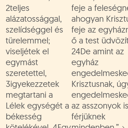
2teljes
feje a feleségn
alázatossággal,
ahogyan Krisztu
szelídséggel és
feje az egyház
türelemmel;
ő a test üdvözít
viseljétek el
24De amint az
egymást
egyház
szeretettel,
engedelmeske
3igyekezzetek
Krisztusnak, úg
megtartani a
engedelmeske
Lélek egységét a
az asszonyok is
békesség
férjüknek
kötelékével. 4Egy
mindenben.”