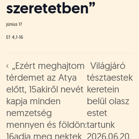
szeretetben”
június 17
Ef 4,1-16
„Ezért meghajtom
Világjáró
térdemet az Atya
tésztaestek
előtt, 15akiről nevét
keretein
kapja minden
belül olasz
nemzetség
estet
mennyen és földön:
tartunk
16adja meg nektek
2026.06.20.