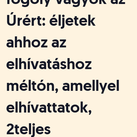
á
t
u
Úrért: éljetek
s
o
k
ahhoz az
e
-
L
elhívatáshoz
a
p
j
méltón, amellyel
a
elhívattatok,
2teljes