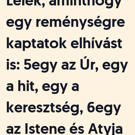
Lélek, aminthogy
egy reménységre
kaptatok elhívást
is: 5egy az Úr, egy
a hit, egy a
keresztség, 6egy
az Istene és Atyja