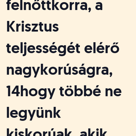
felnőttkorra, a
Krisztus
teljességét elérő
nagykorúságra,
14hogy többé ne
legyünk
kiskorúak, akik