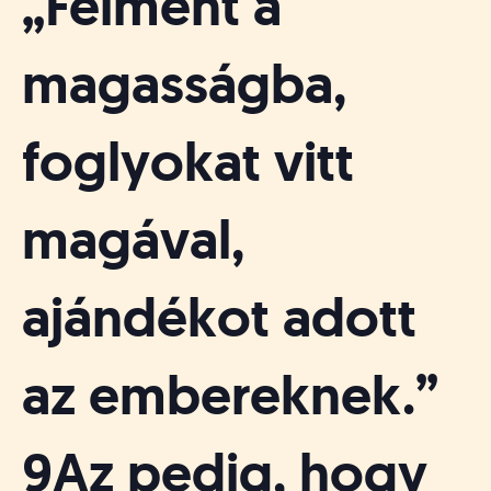
„Felment a
magasságba,
foglyokat vitt
magával,
ajándékot adott
az embereknek.”
9Az pedig, hogy