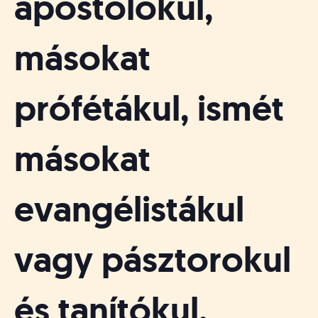
apostolokul,
másokat
prófétákul, ismét
másokat
evangélistákul
vagy pásztorokul
és tanítókul,