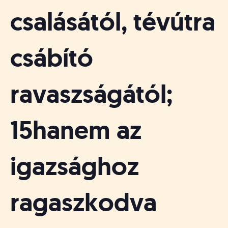
csalásától, tévútra
csábító
ravaszságától;
15hanem az
igazsághoz
ragaszkodva