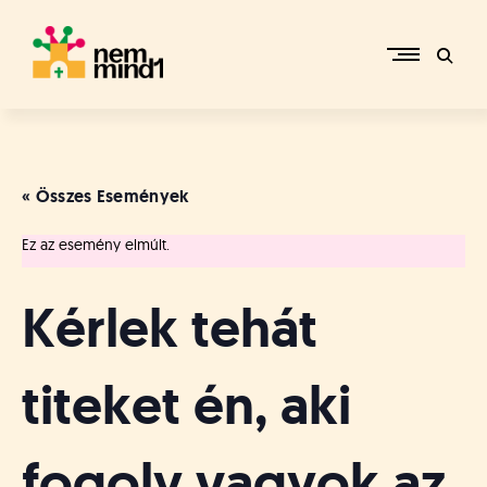
Skip
to
content
M
i
k
e
« Összes Események
p
é
Ez az esemény elmúlt.
r
c
s
Kérlek tehát
i
R
e
titeket én, aki
f
o
r
fogoly vagyok az
m