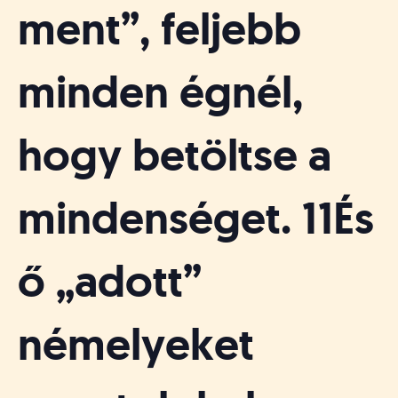
ment”, feljebb
minden égnél,
hogy betöltse a
mindenséget. 11És
ő „adott”
némelyeket