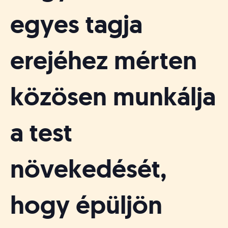
egyes tagja
erejéhez mérten
közösen munkálja
a test
növekedését,
hogy épüljön