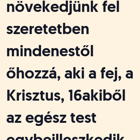
növekedjünk fel
szeretetben
mindenestől
őhozzá, aki a fej, a
Krisztus, 16akiből
az egész test
egybeilleszkedik