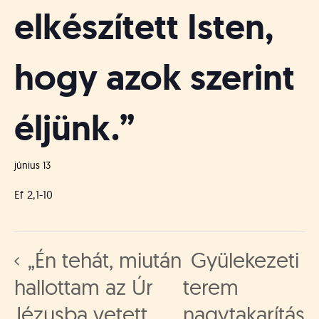
elkészített Isten,
hogy azok szerint
éljünk.”
június 13
Ef 2,1-10
„Én tehát, miután
Gyülekezeti
hallottam az Úr
terem
Jézusba vetett
nagytakarítás