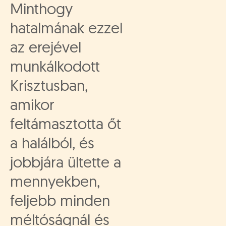
Minthogy
hatalmának ezzel
az erejével
munkálkodott
Krisztusban,
amikor
feltámasztotta őt
a halálból, és
jobbjára ültette a
mennyekben,
feljebb minden
méltóságnál és