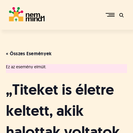
Skip
to
content
M
i
k
e
« Összes Események
p
é
Ez az esemény elmúlt.
r
c
s
„Titeket is életre
i
R
e
keltett, akik
f
o
r
halottak voltatok
m