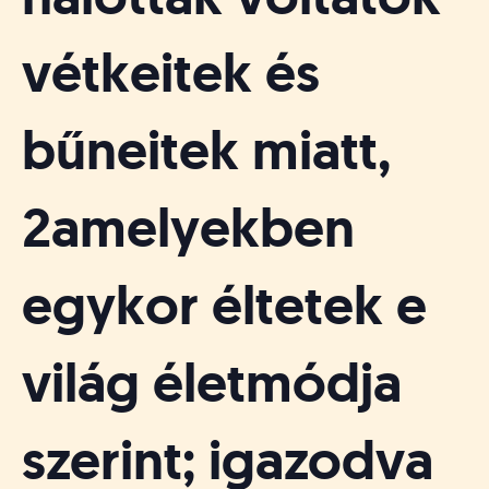
á
t
u
vétkeitek és
s
o
k
bűneitek miatt,
e
-
L
2amelyekben
a
p
j
egykor éltetek e
a
világ életmódja
szerint; igazodva