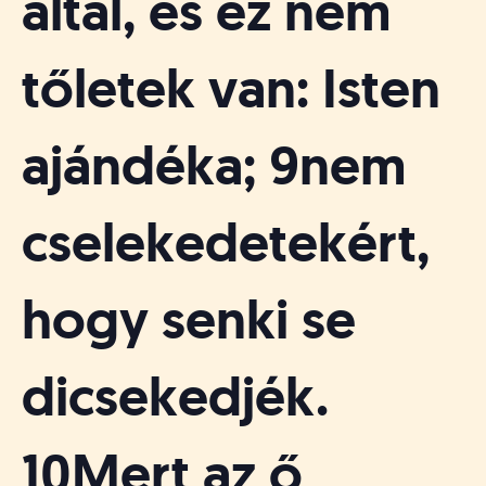
által, és ez nem
tőletek van: Isten
ajándéka; 9nem
cselekedetekért,
hogy senki se
dicsekedjék.
10Mert az ő