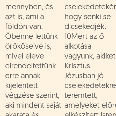
mennyben, és
cselekedetekér
azt is, ami a
hogy senki se
földön van.
dicsekedjék.
Őbenne lettünk
10Mert az ő
örököseivé is,
alkotása
mivel eleve
vagyunk, akiket
elrendeltettünk
Krisztus
erre annak
Jézusban jó
kijelentett
cselekedetekre
végzése szerint,
teremtett,
aki mindent saját
amelyeket előr
akarata és
elkészített Isten