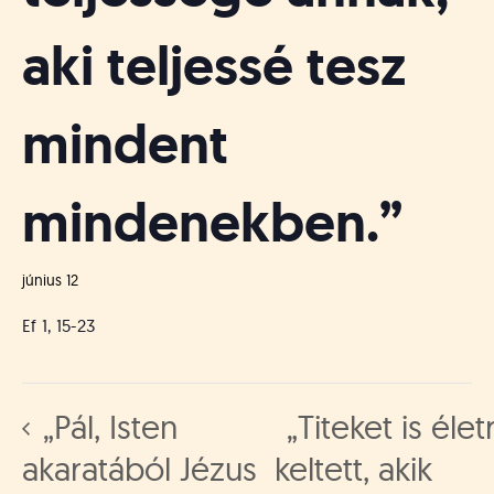
aki teljessé tesz
mindent
mindenekben.”
június 12
Ef 1, 15-23
„Pál, Isten
„Titeket is élet
akaratából Jézus
keltett, akik