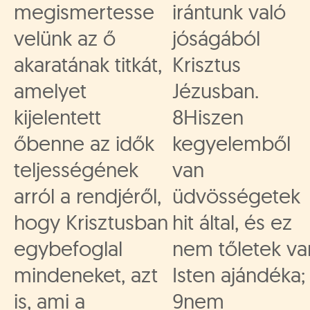
megismertesse
irántunk való
velünk az ő
jóságából
akaratának titkát,
Krisztus
amelyet
Jézusban.
kijelentett
8Hiszen
őbenne az idők
kegyelemből
teljességének
van
arról a rendjéről,
üdvösségetek
hogy Krisztusban
hit által, és ez
egybefoglal
nem tőletek va
mindeneket, azt
Isten ajándéka;
is, ami a
9nem