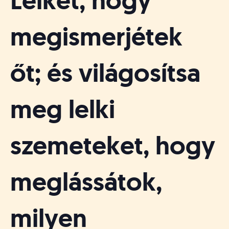
Lelkét, hogy
megismerjétek
őt; és világosítsa
meg lelki
szemeteket, hogy
meglássátok,
milyen