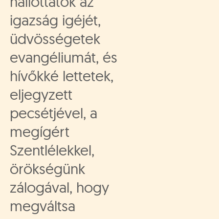
hallottátok az
igazság igéjét,
üdvösségetek
evangéliumát, és
hívőkké lettetek,
eljegyzett
pecsétjével, a
megígért
Szentlélekkel,
örökségünk
zálogával, hogy
megváltsa