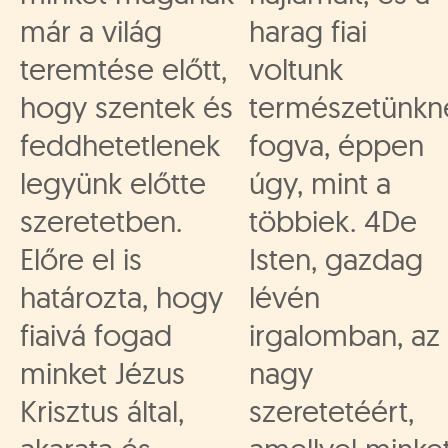
már a világ
harag fiai
teremtése előtt,
voltunk
hogy szentek és
természetünkn
feddhetetlenek
fogva, éppen
legyünk előtte
úgy, mint a
szeretetben.
többiek. 4De
Előre el is
Isten, gazdag
határozta, hogy
lévén
fiaivá fogad
irgalomban, az
minket Jézus
nagy
Krisztus által,
szeretetéért,