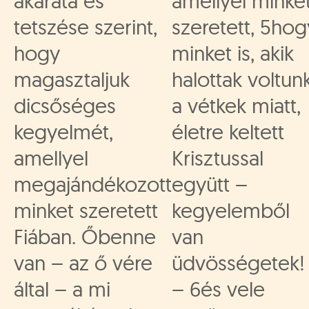
akarata és
amellyel minke
tetszése szerint,
szeretett, 5hog
hogy
minket is, akik
magasztaljuk
halottak voltun
dicsőséges
a vétkek miatt,
kegyelmét,
életre keltett
amellyel
Krisztussal
megajándékozott
együtt –
minket szeretett
kegyelemből
Fiában. Őbenne
van
van – az ő vére
üdvösségetek!
által – a mi
– 6és vele