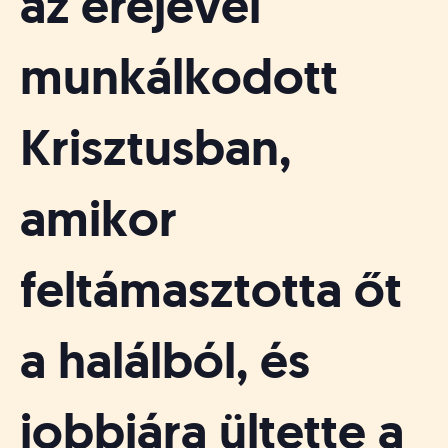
az erejével
munkálkodott
Krisztusban,
amikor
feltámasztotta őt
a halálból, és
jobbjára ültette a