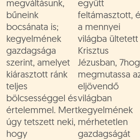
megváltásunk,
együtt
bűneink
feltámasztott, 
bocsánata is;
a mennyei
kegyelmének
világba ültetett
gazdagsága
Krisztus
szerint, amelyet
Jézusban, 7ho
kiárasztott ránk
megmutassa a
teljes
eljövendő
bölcsességgel és
világban
értelemmel. Mert
kegyelmének
úgy tetszett neki,
mérhetetlen
hogy
gazdagságát