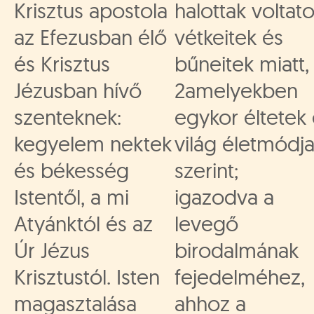
Krisztus apostola
halottak voltat
az Efezusban élő
vétkeitek és
és Krisztus
bűneitek miatt,
Jézusban hívő
2amelyekben
szenteknek:
egykor éltetek
kegyelem nektek
világ életmódj
és békesség
szerint;
Istentől, a mi
igazodva a
Atyánktól és az
levegő
Úr Jézus
birodalmának
Krisztustól. Isten
fejedelméhez,
magasztalása
ahhoz a