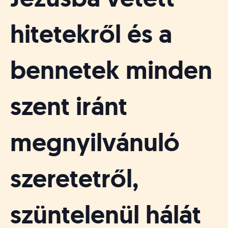
á
t
u
hitetekről és a
s
o
k
bennetek minden
e
-
L
szent iránt
a
p
j
megnyilvánuló
a
szeretetről,
szüntelenül hálát