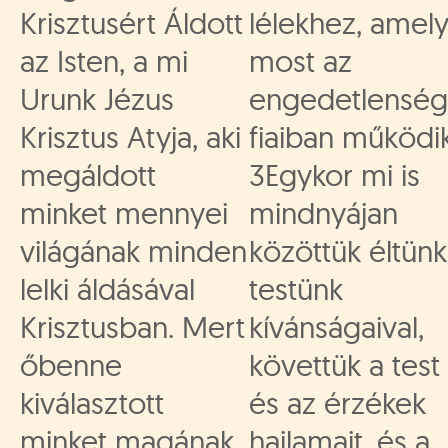
Krisztusért Áldott
lélekhez, amel
az Isten, a mi
most az
Urunk Jézus
engedetlenség
Krisztus Atyja, aki
fiaiban működik
megáldott
3Egykor mi is
minket mennyei
mindnyájan
világának minden
közöttük éltünk
lelki áldásával
testünk
Krisztusban. Mert
kívánságaival,
őbenne
követtük a test
kiválasztott
és az érzékek
minket magának
hajlamait, és a