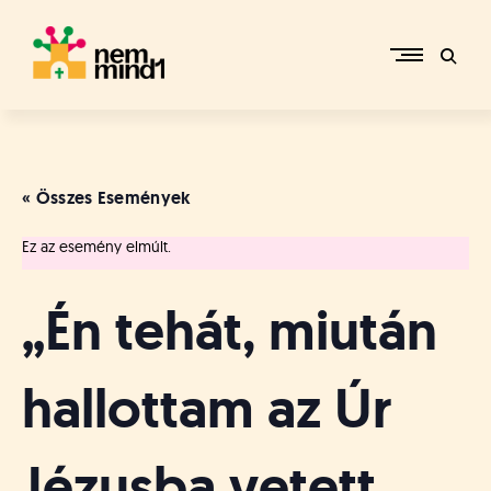
Skip
to
content
M
i
k
e
« Összes Események
p
é
Ez az esemény elmúlt.
r
c
s
„Én tehát, miután
i
R
e
hallottam az Úr
f
o
r
Jézusba vetett
m