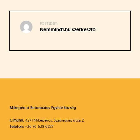
á
t
u
s
POSTED BY:
o
Nemmind1.hu szerkesztő
k
e
-
L
a
Bejegyzés
p
navigáció
j
a
Mikepércsi Református Egyházközség
Címünk:
4271 Mikepércs, Szabadság utca 2.
Telefon:
+36 70 638 6227