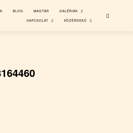
S
BLOG
MAGTÁR
GALÉRIÁK
TOGGLE
CHILD
MENU
KAPCSOLAT
KÖZÉRDEKŰ
TOGGLE
TOGGLE
CHILD
CHILD
MENU
MENU
3164460