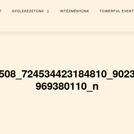
?
GYÜLEKEZETÜNK
INTÉZMÉNYÜNK
TOWERFUL EVENT
TOGGLE
CHILD
MENU
508_724534423184810_902
969380110_n