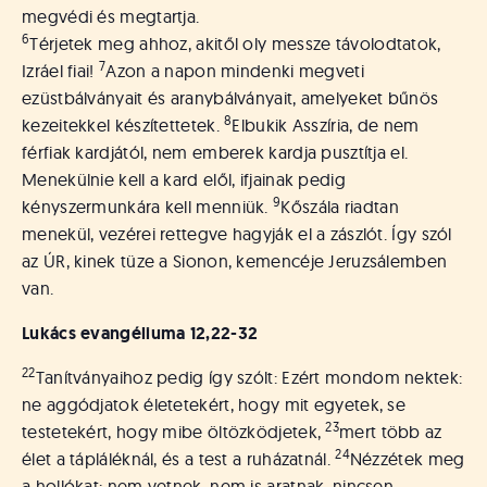
megvédi és megtartja.
6
Térjetek meg ahhoz, akitől oly messze távolodtatok,
7
Izráel fiai!
Azon a napon mindenki megveti
ezüstbálványait és aranybálványait, amelyeket bűnös
8
kezeitekkel készítettetek.
Elbukik Asszíria, de nem
férfiak kardjától, nem emberek kardja pusztítja el.
Menekülnie kell a kard elől, ifjainak pedig
9
kényszermunkára kell menniük.
Kőszála riadtan
menekül, vezérei rettegve hagyják el a zászlót. Így szól
az ÚR, kinek tüze a Sionon, kemencéje Jeruzsálemben
van.
Lukács evangéliuma
12,22-32
22
Tanítványaihoz pedig így szólt: Ezért mondom nektek:
ne aggódjatok életetekért, hogy mit egyetek, se
23
testetekért, hogy mibe öltözködjetek,
mert több az
24
élet a tápláléknál, és a test a ruházatnál.
Nézzétek meg
a hollókat: nem vetnek, nem is aratnak, nincsen