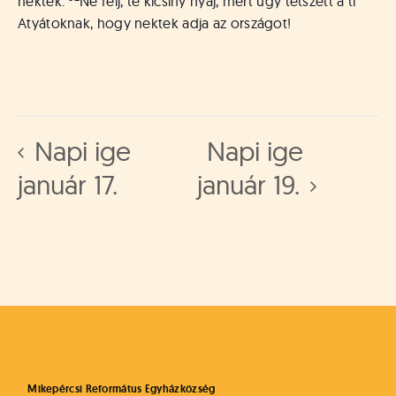
nektek.
Ne félj, te kicsiny nyáj, mert úgy tetszett a ti
Atyátoknak, hogy nektek adja az országot!
Napi ige
Napi ige
január 17.
január 19.
Mikepércsi Református Egyházközség