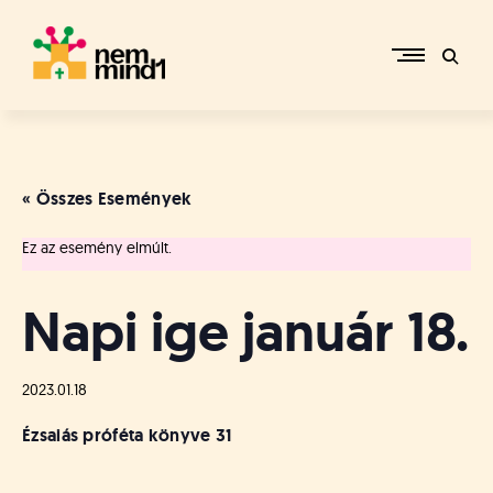
Skip
to
content
M
i
k
e
« Összes Események
p
é
Ez az esemény elmúlt.
r
c
s
Napi ige január 18.
i
R
e
2023.01.18
f
o
Ézsaiás próféta könyve
31
r
m