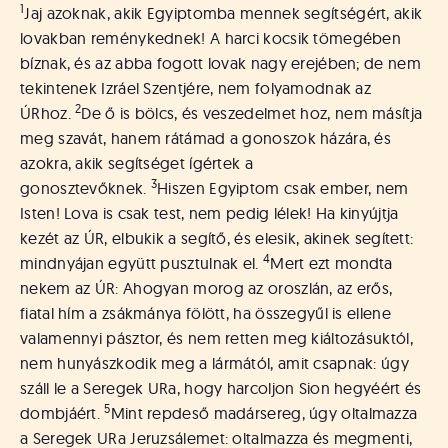
á
1
Jaj azoknak, akik Egyiptomba mennek segítségért, akik
t
lovakban reménykednek! A harci kocsik tömegében
u
bíznak, és az abba fogott lovak nagy erejében; de nem
s
o
tekintenek Izráel Szentjére, nem folyamodnak az
k
2
ÚRhoz.
De ő is bölcs, és veszedelmet hoz, nem másítja
e
meg szavát, hanem rátámad a gonoszok házára, és
-
azokra, akik segítséget ígértek a
L
3
gonosztevőknek.
Hiszen Egyiptom csak ember, nem
a
Isten! Lova is csak test, nem pedig lélek! Ha kinyújtja
p
kezét az ÚR, elbukik a segítő, és elesik, akinek segített:
j
4
a
mindnyájan együtt pusztulnak el.
Mert ezt mondta
nekem az ÚR: Ahogyan morog az oroszlán, az erős,
fiatal hím a zsákmánya fölött, ha összegyűl is ellene
valamennyi pásztor, és nem retten meg kiáltozásuktól,
nem hunyászkodik meg a lármától, amit csapnak: úgy
száll le a Seregek URa, hogy harcoljon Sion hegyéért és
5
dombjáért.
Mint repdeső madársereg, úgy oltalmazza
a Seregek URa Jeruzsálemet: oltalmazza és megmenti,