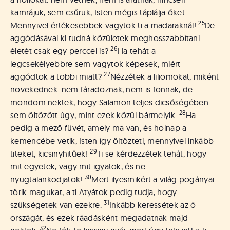
kamrájuk, sem csűrük, Isten mégis táplálja őket.
25
Mennyivel értékesebbek vagytok ti a madaraknál!
De
aggódásával ki tudná közületek meghosszabbítani
26
életét csak egy perccel is?
Ha tehát a
legcsekélyebbre sem vagytok képesek, miért
27
aggódtok a többi miatt?
Nézzétek a liliomokat, miként
növekednek: nem fáradoznak, nem is fonnak, de
mondom nektek, hogy Salamon teljes dicsőségében
28
sem öltözött úgy, mint ezek közül bármelyik.
Ha
pedig a mező füvét, amely ma van, és holnap a
kemencébe vetik, Isten így öltözteti, mennyivel inkább
29
titeket, kicsinyhitűek!
Ti se kérdezzétek tehát, hogy
mit egyetek, vagy mit igyatok, és ne
30
nyugtalankodjatok!
Mert ilyesmikért a világ pogányai
törik magukat, a ti Atyátok pedig tudja, hogy
31
szükségetek van ezekre.
Inkább keressétek az ő
országát, és ezek ráadásként megadatnak majd
32