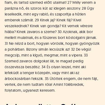
fiam, és tartsd szemed előtt utaimat! 27 Mély verem a
parázna nő, és szoros kút az idegen asszony. 28 Úgy
leselkedik, mint egy rabló, és szaporítja a hűtlen
emberek számát. 29 Kinek jaj? Kinek fáj? Kivel
veszekednek? Kinek van gondja? Kit vernek véresre
hiába? Kinek zavaros a szeme? 30 Azoknak, akik bor
mellett mulatnak, és a fűszeres bort kóstolgatni járnak.
31 Ne nézd a bort, hogyan vöröslik, hogyan gyöngyözik
a pohárban. Bizony simán lecsúszik az! 32 De végül
megcsíp, mint a kígyó, megmar, mint a vipera. 33
Szemed zavaros dolgokat lát, te magad pedig
összevissza beszélsz. 34 És olyan leszel, mint aki
lefeküdt a tenger közepén, vagy mint aki az
árbockosárban fekszik. 35 Ütöttek engem, de nem fájt,
vertek, de nem tudtam róla! Amint fölébredek,
folytatom, ugyanezt keresem.