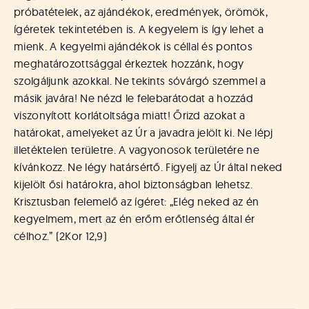
próbatételek, az ajándékok, eredmények, örömök,
ígéretek tekintetében is. A kegyelem is így lehet a
mienk. A kegyelmi ajándékok is céllal és pontos
meghatározottsággal érkeztek hozzánk, hogy
szolgáljunk azokkal. Ne tekints sóvárgó szemmel a
másik javára! Ne nézd le felebarátodat a hozzád
viszonyított korlátoltsága miatt! Őrizd azokat a
határokat, amelyeket az Úr a javadra jelölt ki. Ne lépj
illetéktelen területre. A vagyonosok területére ne
kívánkozz. Ne légy határsértő. Figyelj az Úr által neked
kijelölt ősi határokra, ahol biztonságban lehetsz.
Krisztusban felemelő az ígéret: „Elég neked az én
kegyelmem, mert az én erőm erőtlenség által ér
célhoz.” (2Kor 12,9)