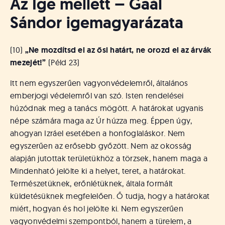
Az Ige mellett – Gaál
Sándor igemagyarázata
(10)
„Ne mozdítsd el az ősi határt, ne orozd el az árvák
mezejét!”
(Péld 23)
Itt nem egyszerűen vagyonvédelemről, általános
emberjogi védelemről van szó. Isten rendelései
húzódnak meg a tanács mögött. A határokat ugyanis
népe számára maga az Úr húzza meg. Éppen úgy,
ahogyan Izráel esetében a honfoglaláskor. Nem
egyszerűen az erősebb győzött. Nem az okosság
alapján jutottak területükhöz a törzsek, hanem maga a
Mindenható jelölte ki a helyet, teret, a határokat.
Természetüknek, erőnlétüknek, általa formált
küldetésüknek megfelelően. Ő tudja, hogy a határokat
miért, hogyan és hol jelölte ki. Nem egyszerűen
vagyonvédelmi szempontból, hanem a türelem, a