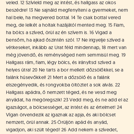
veled. 12 Szívleld meg az intést, és hallgass az okos
beszédre! 13 Ne sajnáld megfenyíteni a gyermeket, nem
hal bele, ha megvered bottal. 14 Te csak bottal vered
meg, de lelkét a holtak hazájától mented meg. 15 Fiam,
ha bölcs a szíved, örül az én szívem is. 16 Vigad a
bensőm, ha ajkad őszintén szól. 17 Ne irigyelje szíved a
vétkeseket, inkább az Urat féld mindennap, 18 mert van
még jövendő, és reménységed nem semmisül meg. 19
Hallgass rám, fiam, légy bölcs, és irányítsd szíved a
helyes útra! 20 Ne tarts a bor mellett dőzsölőkkel, se a
falánk húsevőkkel! 21 Mert a dőzsölő és a falánk
elszegényedik, és rongyokba öltöztet a sok alvás. 22
Hallgass apádra, ő nemzett téged, és ne vesd meg
anyádat, ha megöregszik! 23 Vedd meg, és ne add el az
igazságot, a bölcsességet, az intést és az értelmet! 24
Vígan örvendezik az igaznak az apja, és aki bölcset
nemzett, örül annak. 25 Örüljön apád és anyád,
vigadjon, aki szült téged! 26 Add nekem a szívedet,