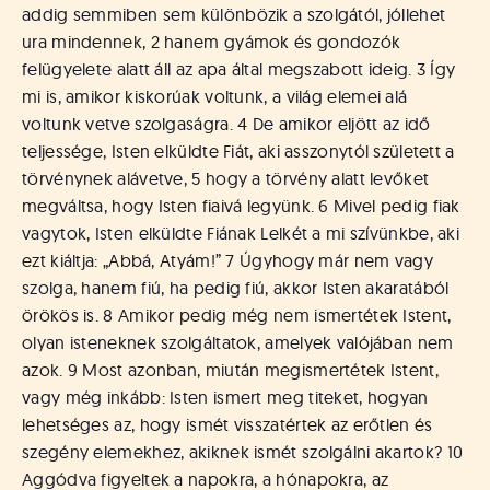
á
addig semmiben sem különbözik a szolgától, jóllehet
t
ura mindennek, 2 hanem gyámok és gondozók
u
felügyelete alatt áll az apa által megszabott ideig. 3 Így
s
o
mi is, amikor kiskorúak voltunk, a világ elemei alá
k
voltunk vetve szolgaságra. 4 De amikor eljött az idő
e
teljessége, Isten elküldte Fiát, aki asszonytól született a
-
törvénynek alávetve, 5 hogy a törvény alatt levőket
L
megváltsa, hogy Isten fiaivá legyünk. 6 Mivel pedig fiak
a
vagytok, Isten elküldte Fiának Lelkét a mi szívünkbe, aki
p
ezt kiáltja: „Abbá, Atyám!” 7 Úgyhogy már nem vagy
j
a
szolga, hanem fiú, ha pedig fiú, akkor Isten akaratából
örökös is. 8 Amikor pedig még nem ismertétek Istent,
olyan isteneknek szolgáltatok, amelyek valójában nem
azok. 9 Most azonban, miután megismertétek Istent,
vagy még inkább: Isten ismert meg titeket, hogyan
lehetséges az, hogy ismét visszatértek az erőtlen és
szegény elemekhez, akiknek ismét szolgálni akartok? 10
Aggódva figyeltek a napokra, a hónapokra, az