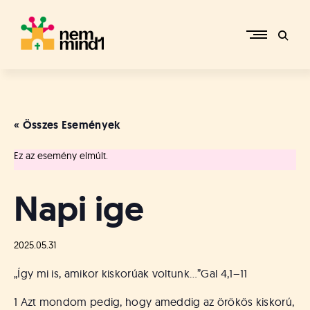
Skip
to
content
M
i
k
e
« Összes Események
p
é
Ez az esemény elmúlt.
r
c
s
Napi ige
i
R
e
2025.05.31
f
o
„Így mi is, amikor kiskorúak voltunk…”
Gal 4,1–11
r
m
1 Azt mondom pedig, hogy ameddig az örökös kiskorú,