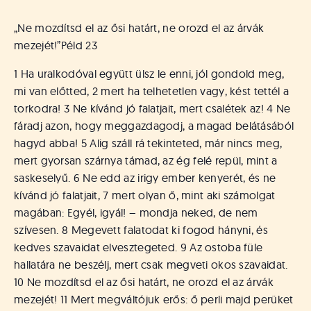
„Ne mozdítsd el az ősi határt, ne orozd el az árvák
mezejét!”
Péld 23
1 Ha uralkodóval együtt ülsz le enni, jól gondold meg,
mi van előtted, 2 mert ha telhetetlen vagy, kést tettél a
torkodra! 3 Ne kívánd jó falatjait, mert csalétek az! 4 Ne
fáradj azon, hogy meggazdagodj, a magad belátásából
hagyd abba! 5 Alig száll rá tekinteted, már nincs meg,
mert gyorsan szárnya támad, az ég felé repül, mint a
saskeselyű. 6 Ne edd az irigy ember kenyerét, és ne
kívánd jó falatjait, 7 mert olyan ő, mint aki számolgat
magában: Egyél, igyál! – mondja neked, de nem
szívesen. 8 Megevett falatodat ki fogod hányni, és
kedves szavaidat elvesztegeted. 9 Az ostoba füle
hallatára ne beszélj, mert csak megveti okos szavaidat.
10 Ne mozdítsd el az ősi határt, ne orozd el az árvák
mezejét! 11 Mert megváltójuk erős: ő perli majd perüket