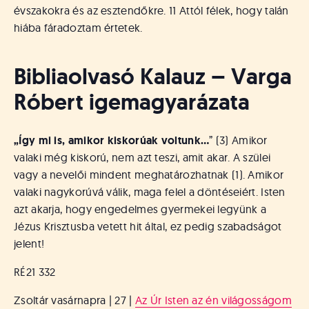
évszakokra és az esztendőkre. 11 Attól félek, hogy talán
hiába fáradoztam értetek.
Bibliaolvasó Kalauz – Varga
Róbert igemagyarázata
„Így mi is, amikor kiskorúak voltunk…
” (3) Amikor
valaki még kiskorú, nem azt teszi, amit akar. A szülei
vagy a nevelői mindent meghatározhatnak (1). Amikor
valaki nagykorúvá válik, maga felel a döntéseiért. Isten
azt akarja, hogy engedelmes gyermekei legyünk a
Jézus Krisztusba vetett hit által, ez pedig szabadságot
jelent!
RÉ21 332
Zsoltár vasárnapra | 27 |
Az Úr Isten az én világosságom