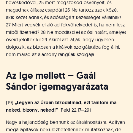
heveskedővel, 25 mert megszokod ösvényeit, és
magadnak állítasz csapdát! 26 Ne tartozz azok közé,
akik kezet adnak, és adósságért kezességet vállalnak!
27 Miért vegyék el alólad fekvőhelyedet is, ha nem lesz
miből fizetned? 28 Ne mozdítsd el az ősi határt, amelyet
őseid jelöltek ki! 29 Akiről azt látják, hogy ügyesen
dolgozik, az biztosan a királyok szolgálatába fog állni,
nem marad az alacsony rangúak szolgája.
Az Ige mellett – Gaál
Sándor igemagyarázata
(19)
„Legyen az Úrban bizodalmad, ezt tanítom ma
neked, bizony, neked!”
(Péld 22,17–29)
Nagy a hajlandóság bennünk az általánosításra. Az ilyen
megállapítások nélkülözhetetlennek mutatkoznak, de