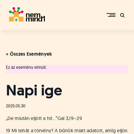
Skip
to
content
M
i
k
e
« Összes Események
p
é
Ez az esemény elmúlt.
r
c
s
Napi ige
i
R
e
2025.05.30
f
o
„De miután eljött a hit…”
Gal 3,19–29
r
m
19 Mi tehát a törvény? A bűnök miatt adatott, amíg eljön