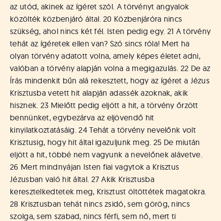
á
az utód, akinek az ígéret szól. A törvényt angyalok
t
közölték közbenjáró által. 20 Közbenjáróra nincs
u
szükség, ahol nincs két fél. Isten pedig egy. 21 A törvény
s
o
tehát az ígéretek ellen van? Szó sincs róla! Mert ha
k
olyan törvény adatott volna, amely képes életet adni,
e
valóban a törvény alapján volna a megigazulás. 22 De az
-
Írás mindenkit bűn alá rekesztett, hogy az ígéret a Jézus
L
Krisztusba vetett hit alapján adassék azoknak, akik
a
hisznek. 23 Mielőtt pedig eljött a hit, a törvény őrzött
p
bennünket, egybezárva az eljövendő hit
j
a
kinyilatkoztatásáig. 24 Tehát a törvény nevelőnk volt
Krisztusig, hogy hit által igazuljunk meg. 25 De miután
eljött a hit, többé nem vagyunk a nevelőnek alávetve.
26 Mert mindnyájan Isten fiai vagytok a Krisztus
Jézusban való hit által. 27 Akik Krisztusba
keresztelkedtetek meg, Krisztust öltöttétek magatokra.
28 Krisztusban tehát nincs zsidó, sem görög, nincs
szolga, sem szabad, nincs férfi, sem nő, mert ti