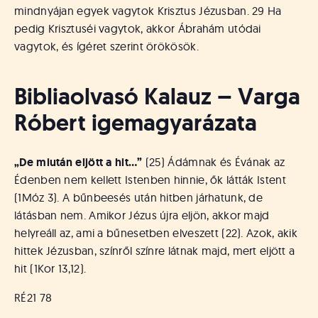
mindnyájan egyek vagytok Krisztus Jézusban. 29 Ha
pedig Krisztuséi vagytok, akkor Ábrahám utódai
vagytok, és ígéret szerint örökösök.
Bibliaolvasó Kalauz – Varga
Róbert igemagyarázata
„De miután eljött a hit…”
(25) Ádámnak és Évának az
Édenben nem kellett Istenben hinnie, ők látták Istent
(1Móz 3). A bűnbeesés után hitben járhatunk, de
látásban nem. Amikor Jézus újra eljön, akkor majd
helyreáll az, ami a bűnesetben elveszett (22). Azok, akik
hittek Jézusban, színről színre látnak majd, mert eljött a
hit (1Kor 13,12).
RÉ21 78