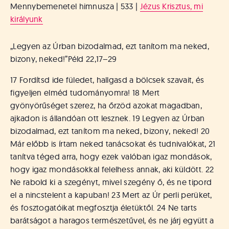
Mennybemenetel himnusza | 533 |
Jézus Krisztus, mi
királyunk
„Legyen az Úrban bizodalmad, ezt tanítom ma neked,
bizony, neked!”
Péld 22,17–29
17 Fordítsd ide füledet, hallgasd a bölcsek szavait, és
figyeljen elméd tudományomra! 18 Mert
gyönyörűséget szerez, ha őrzöd azokat magadban,
ajkadon is állandóan ott lesznek. 19 Legyen az Úrban
bizodalmad, ezt tanítom ma neked, bizony, neked! 20
Már előbb is írtam neked tanácsokat és tudnivalókat, 21
tanítva téged arra, hogy ezek valóban igaz mondások,
hogy igaz mondásokkal felelhess annak, aki küldött. 22
Ne rabold ki a szegényt, mivel szegény ő, és ne tipord
el a nincstelent a kapuban! 23 Mert az Úr perli perüket,
és fosztogatóikat megfosztja életüktől. 24 Ne tarts
barátságot a haragos természetűvel, és ne járj együtt a