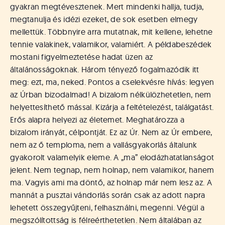
gyakran megtévesztenek. Mert mindenki hallja, tudja,
megtanulja és idézi ezeket, de sok esetben elmegy
mellettük. Többnyire arra mutatnak, mit kellene, lehetne
tennie valakinek, valamikor, valamiért. A példabeszédek
mostani figyelmeztetése hadat üzen az
általánosságoknak. Három tényező fogalmazódik itt
meg: ezt, ma, neked. Pontos a cselekvésre hívás: legyen
az Úrban bizodalmad! A bizalom nélkülözhetetlen, nem
helyettesíthető mással. Kizárja a feltételezést, találgatást.
Erős alapra helyezi az életemet. Meghatározza a
bizalom irányát, célpontját. Ez az Úr. Nem az Úr embere,
nem az ő temploma, nem a vallásgyakorlás általunk
gyakorolt valamelyik eleme. A „ma” elodázhatatlanságot
jelent. Nem tegnap, nem holnap, nem valamikor, hanem
ma. Vagyis ami ma döntő, az holnap már nem lesz az. A
mannát a pusztai vándorlás során csak az adott napra
lehetett összegyűjteni, felhasználni, megenni. Végül a
megszólítottság is félreérthetetlen. Nem általában az