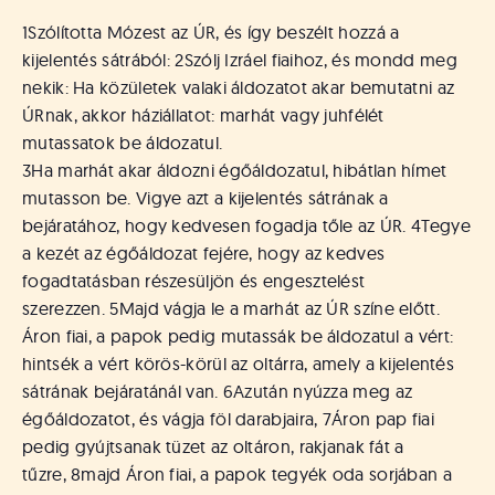
á
t
1
Szólította Mózest az ÚR, és így beszélt hozzá a
u
kijelentés sátrából:
2
Szólj Izráel fiaihoz, és mondd meg
s
nekik: Ha közületek valaki áldozatot akar bemutatni az
o
ÚRnak, akkor háziállatot: marhát vagy juhfélét
k
mutassatok be áldozatul.
e
-
3
Ha marhát akar áldozni égőáldozatul, hibátlan hímet
L
mutasson be. Vigye azt a kijelentés sátrának a
a
bejáratához, hogy kedvesen fogadja tőle az ÚR.
4
Tegye
p
a kezét az égőáldozat fejére, hogy az kedves
j
fogadtatásban részesüljön és engesztelést
a
szerezzen.
5
Majd vágja le a marhát az ÚR színe előtt.
Áron fiai, a papok pedig mutassák be áldozatul a vért:
hintsék a vért körös-körül az oltárra, amely a kijelentés
sátrának bejáratánál van.
6
Azután nyúzza meg az
égőáldozatot, és vágja föl darabjaira,
7
Áron pap fiai
pedig gyújtsanak tüzet az oltáron, rakjanak fát a
tűzre,
8
majd Áron fiai, a papok tegyék oda sorjában a