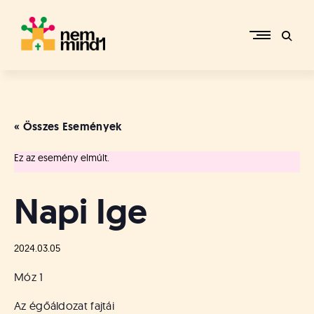
Skip
to
content
M
i
k
e
« Összes Események
p
é
Ez az esemény elmúlt.
r
c
s
Napi Ige
i
R
e
2024.03.05
f
o
Móz 1
r
m
Az égőáldozat fajtái