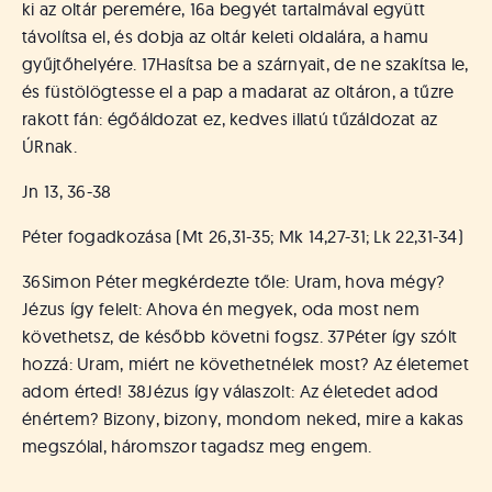
ki az oltár peremére,
16
a begyét tartalmával együtt
távolítsa el, és dobja az oltár keleti oldalára, a hamu
gyűjtőhelyére.
17
Hasítsa be a szárnyait, de ne szakítsa le,
és füstölögtesse el a pap a madarat az oltáron, a tűzre
rakott fán: égőáldozat ez, kedves illatú tűzáldozat az
ÚRnak.
Jn 13, 36-38
Péter fogadkozása (Mt 26,31-35; Mk 14,27-31; Lk 22,31-34)
36
Simon Péter megkérdezte tőle: Uram, hova mégy?
Jézus így felelt: Ahova én megyek, oda most nem
követhetsz, de később követni fogsz.
37
Péter így szólt
hozzá: Uram, miért ne követhetnélek most? Az életemet
adom érted!
38
Jézus így válaszolt: Az életedet adod
énértem? Bizony, bizony, mondom neked, mire a kakas
megszólal, háromszor tagadsz meg engem.