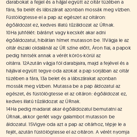
darabokat a fejjel és a hájjal együtt az oltár tüzében a
fára,
9
a belét és lábszárait azonban mossák meg vízben.
Füstölögtesse el a pap az egészet az oltáron:
égőáldozat ez, kedves illatú tűzáldozat az ÚRnak.
10
Ha juhfélét: bárányt vagy kecskét akar adni
égőáldozatul, hibátlan hímet mutasson be.
11
Vágja le az
oltár északi oldalánál az ÚR színe előtt, Áron fiai, a papok
pedig hintsék annak a vérét körös-körül az
oltárra.
12
Azután vágja föl darabjaira, majd a fejével és a
hájával együtt tegye oda azokat a pap sorjában az oltár
tüzében a fára,
13
a belet és a lábszárakat azonban
mossák meg vízben. Mutassa be a pap áldozatul az
egészet, és füstölögtesse el az oltáron: égőáldozat ez,
kedves illatú tűzáldozat az ÚRnak.
14
Ha pedig madarat akar égőáldozatul bemutatni az
ÚRnak, akkor gerlét vagy galambot mutasson be
áldozatul.
15
Vigye oda azt a pap az oltárhoz, tépje le a
fejét, azután füstölögtesse el az oltáron. A vérét nyomja