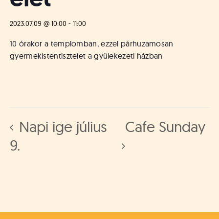
á
t
u
2023.07.09 @ 10:00
-
11:00
s
o
10 órakor a templomban, ezzel párhuzamosan
k
gyermekistentisztelet a gyülekezeti házban
e
-
L
a
p
j
Napi ige július
Cafe Sunday
a
9.