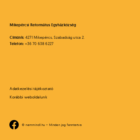
Mikepércsi Református Egyházközség
Címünk:
4271 Mikepércs, Szabadság utca 2.
Telefon:
+36 70 638 6227
Adatkezelési tájékoztató
Korábbi weboldalunk
© nemmind1.hu – Minden jog fenntartva