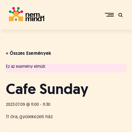
Skip
to
content
M
i
k
e
« Összes Események
p
é
Ez az esemény elmúlt.
r
c
s
Cafe Sunday
i
R
e
2023.07.09 @ 11:00
-
11:30
f
o
11 óra, gyülekezeti ház
r
m