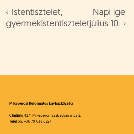
á
t
Istentisztelet,
Napi ige
u
s
gyermekistentisztelet
július 10.
o
k
e
-
L
a
p
j
a
Mikepércsi Református Egyházközség
Címünk:
4271 Mikepércs, Szabadság utca 2.
Telefon:
+36 70 638 6227