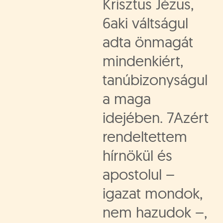
Krisztus Jézus,
6aki váltságul
adta önmagát
mindenkiért,
tanúbizonyságul
a maga
idejében. 7Azért
rendeltettem
hírnökül és
apostolul –
igazat mondok,
nem hazudok –,