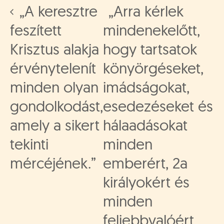
„A keresztre
„Arra kérlek
feszített
mindenekelőtt,
Krisztus alakja
hogy tartsatok
érvénytelenít
könyörgéseket,
minden olyan
imádságokat,
gondolkodást,
esedezéseket és
amely a sikert
hálaadásokat
tekinti
minden
mércéjének.”
emberért, 2a
királyokért és
minden
feljebbvalóért,