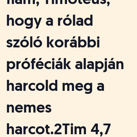
á
t
u
hogy a rólad
s
o
k
szóló korábbi
e
-
L
próféciák alapján
a
p
j
harcold meg a
a
nemes
harcot.2Tim 4,7