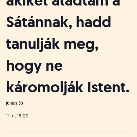
akiket átadtam a
Sátánnak, hadd
tanulják meg,
hogy ne
káromolják Istent.
június 30
1Tm, 18-20