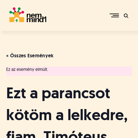
Skip
to
content
M
i
k
e
« Összes Események
p
é
Ez az esemény elmúlt.
r
c
s
Ezt a parancsot
i
R
e
kötöm a lelkedre,
f
o
r
fiam, Timóteus,
m