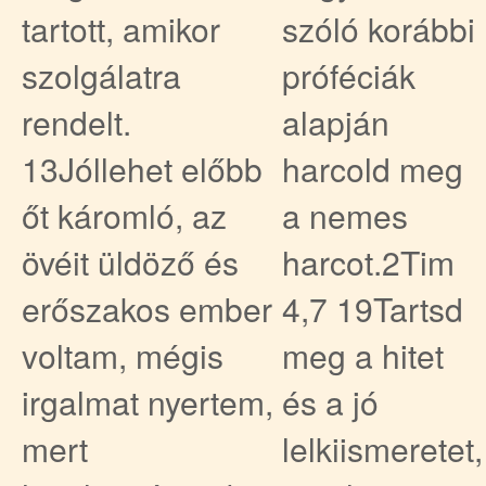
tartott, amikor
szóló korábbi
szolgálatra
próféciák
rendelt.
alapján
13Jóllehet előbb
harcold meg
őt káromló, az
a nemes
övéit üldöző és
harcot.2Tim
erőszakos ember
4,7 19Tartsd
voltam, mégis
meg a hitet
irgalmat nyertem,
és a jó
mert
lelkiismeretet,