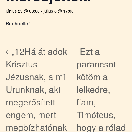
június 29 @ 08:00
-
július 6 @ 17:00
Bonhoeffer
„12Hálát adok
Ezt a
Krisztus
parancsot
Jézusnak, a mi
kötöm a
Urunknak, aki
lelkedre,
megerősített
fiam,
engem, mert
Timóteus,
megbízhatónak
hogy a rólad