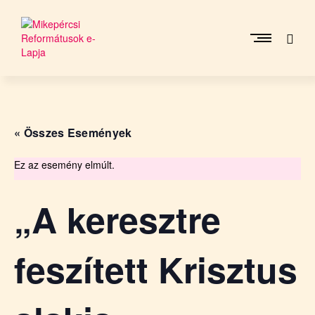
Skip
to
content
M
i
k
e
« Összes Események
p
é
r
Ez az esemény elmúlt.
c
s
„A keresztre
i
R
e
feszített Krisztus
f
o
r
m