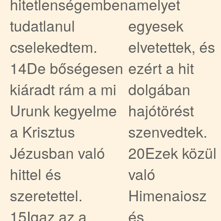
hitetlenségemben
amelyet
tudatlanul
egyesek
cselekedtem.
elvetettek, és
14De bőségesen
ezért a hit
kiáradt rám a mi
dolgában
Urunk kegyelme
hajótörést
a Krisztus
szenvedtek.
Jézusban való
20Ezek közül
hittel és
való
szeretettel.
Himenaiosz
15Igaz az a
és