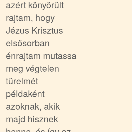
azért könyörült
rajtam, hogy
Jézus Krisztus
elsősorban
énrajtam mutassa
meg végtelen
türelmét
példaként
azoknak, akik
majd hisznek
benne, és így az