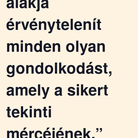
alakja
á
t
u
érvénytelenít
s
o
k
minden olyan
e
-
L
gondolkodást,
a
p
j
amely a sikert
a
tekinti
mércéjének.”